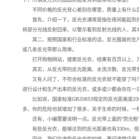
不同价格的反光背心差别在哪里，质量上有什么
首先，介绍一下，反光衣通常是指在夜间能起到反
将部分光线反射回来，以警示看到反射光线的人，其
其二、按照国家和行业标准的话，反光服装的生产
或几条反光带那么简单。
打开购物网站，搜索反光衣，结果有百页以上、万
其实，从反光带的反光距离、水洗次数、反光带宽
又有人问了，不符合标准的反光衣就不能穿了吗？
进行设计和生产出来的反光衣，或多或少都会存在一
比如说，国家标准GB20653规定的反光距离是3
多，你的危险也就增加了很多，关乎生命的时候，一
还有，小编需要说明一点。反光带上面的“荧光粉”
有些反光衣，能够达到的反光距离也有330m，但
因此，我们在选购反光衣的时候，要问清楚店家，