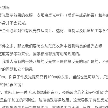
区别吗
光警示效果的衣服。衣服由反光材料（反光带或晶格带）和基底
本身并不会发光。
企业必须对带有反光衣从设计、选材、缝制以及后道加工等各个
件之多，那么我们要怎么从茫茫衣海中找到精良的反光衣呢
度等参考项来说，国家标准都是有明确规定的。
我看人家有的十块八块的反光衣不是也挺反光的吗？是的，不是
定的问题和安全隐患。
30m，你穿了件反光距离只有100m的衣服，当然也是可以的，
秒钟也很关键！
，实际上是一种叫玻璃微珠的东西，夜晚反光靠的就是它们对
是由于加工的不到位，玻璃微珠容易脱落。这就导致了有些反光
该反光衣的反光距离是多少，支持多少次水洗，当然，反光距离