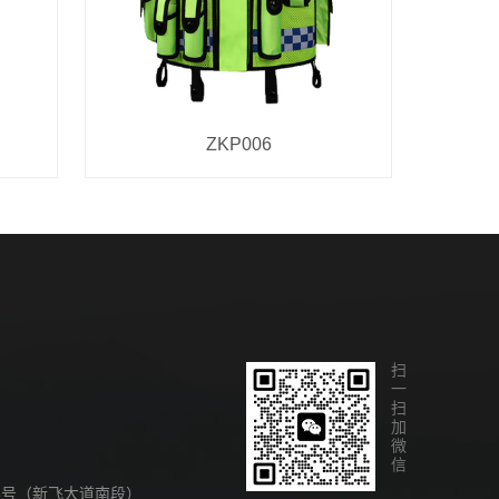
ZKP006
扫一扫加微信
8号（新飞大道南段）